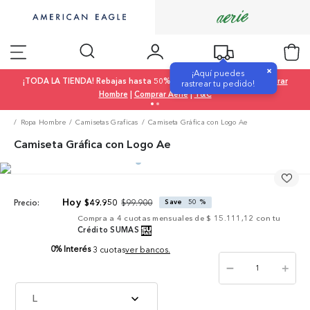
×
¡Aquí puedes
¡TODA LA TIENDA! Rebajas hasta 50% OFF |
Comprar Mujer
|
Comprar
rastrear tu pedido!
Hombre
|
Comprar Aerie
|
T&C
Ropa Hombre
Camisetas Graficas
Camiseta Gráfica con Logo Ae
Camiseta Gráfica con Logo Ae
$
99
.
900
$
49
.
950
Save
50 %
Precio:
Compra a
4
cuotas mensuales de
$ 15.111,12
con tu
Crédito SUMAS
0% Interés
3 cuotas
ver bancos.
－
＋
L