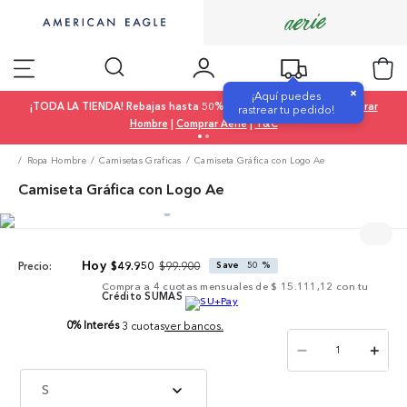
×
¡Aquí puedes
¡TODA LA TIENDA! Rebajas hasta 50% OFF |
Comprar Mujer
|
Comprar
rastrear tu pedido!
Hombre
|
Comprar Aerie
|
T&C
Ropa Hombre
Camisetas Graficas
Camiseta Gráfica con Logo Ae
Camiseta Gráfica con Logo Ae
$
99
.
900
$
49
.
950
Save
50 %
Precio:
Compra a
4
cuotas mensuales de
$ 15.111,12
con tu
Crédito SUMAS
0% Interés
3 cuotas
ver bancos.
－
＋
S