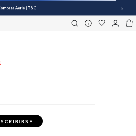
omprar Aerie
|
T&C
E
SCRIBIRSE