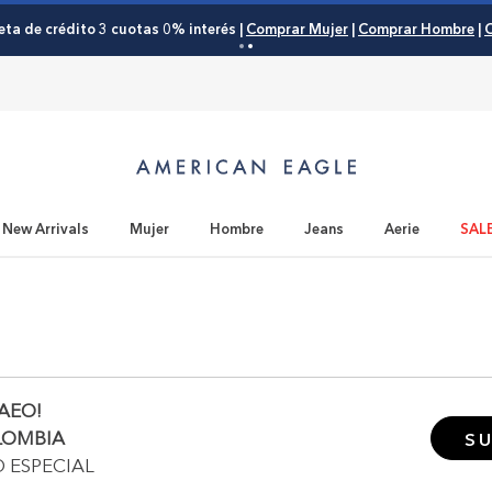
eta de crédito 3 cuotas 0% interés |
Comprar Mujer
|
Comprar Hombre
|
C
New Arrivals
Mujer
Hombre
Jeans
Aerie
SAL
AEO!
LOMBIA
SU
O ESPECIAL