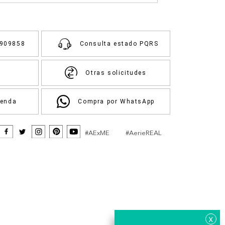
3909858
Consulta estado PQRS
Otras solicitudes
ienda
Compra por WhatsApp
#AExME
#AerieREAL
x