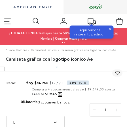
×
¡Aquí puedes
¡TODA LA TIENDA! Rebajas hasta 50% OFF |
Comprar Mujer
|
Comprar
rastrear tu pedido!
Hombre
|
Comprar Aerie
|
T&C
Ropa Hombre
Camisetas Graficas
Camiseta gráfica con logotipo icónico Ae
Camiseta gráfica con logotipo icónico Ae
$
129
.
900
$
64
.
950
Save
50 %
Precio:
Compra a
4
cuotas mensuales de
$ 19.649,00
con tu
Crédito SUMAS
0% Interés
3 cuotas
ver bancos.
－
＋
L