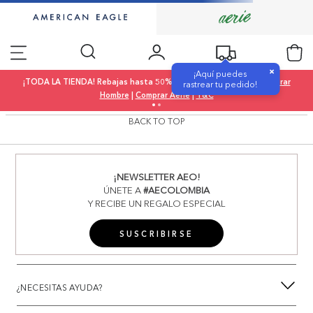
×
¡Aquí puedes
¡TODA LA TIENDA! Rebajas hasta 50% OFF |
Comprar Mujer
|
Comprar
rastrear tu pedido!
Hombre
|
Comprar Aerie
|
T&C
BACK TO TOP
¡NEWSLETTER AEO!
ÚNETE A
#AECOLOMBIA
Y RECIBE UN REGALO ESPECIAL
SUSCRIBIRSE
¿NECESITAS AYUDA?