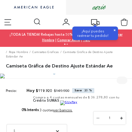
×
¡Aquí puedes
¡TODA LA TIENDA! Rebajas hasta 50% OFF |
Comprar Mujer
|
Comprar
rastrear tu pedido!
Hombre
|
Comprar Aerie
|
T&C
Ropa Hombre
Camisetas Graficas
Camiseta Gráfica de Destino Ajuste
Estándar Ae
Camiseta Gráfica de Destino Ajuste Estándar Ae
$
149
.
900
$
119
.
920
Save
20 %
Precio:
Compra a
4
cuotas mensuales de
$ 36.278,80
con tu
Crédito SUMAS
0% Interés
3 cuotas
ver bancos.
－
＋
L