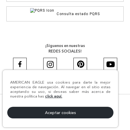
Consulta estado PQRS
¡Síguenos en nuestras
REDES SOCIALES!
AMERICAN EAGLE usa cookies para darte la mejor
#AEJEANS #AerieREALCOL
experiencia de navegación. Al navegar en el sitio estas
aceptando su uso, si deseas saber más acerca de
nuestra política has
click aquí.
© Todos los derechos reservados AE 2024 | Comodín S.A.S |
NIT:800.069.933-6 | CII 14 #52A - 370 | Medellín, Colombia
Aceptar cookies