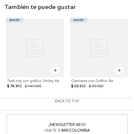
También te puede gustar
50% OFF
30% OFF
Tank top con gráfico Smiley Ae
Camiseta con Gráfico Ae
$ 74.950
$ 149.900
$ 69.930
$ 99.900
BACK TO TOP
¡NEWSLETTER AEO!
ÚNETE A
#AECOLOMBIA