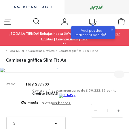
×
¡Aquí puedes
¡TODA LA TIENDA! Rebajas hasta 50% OFF |
Comprar Mujer
|
Comprar
rastrear tu pedido!
Hombre
|
Comprar Aerie
|
T&C
Ropa Mujer
Camisetas Graficas
Camiseta gráfica Slim Fit Ae
Camiseta gráfica Slim Fit Ae
$
99
.
900
Precio:
Compra a
4
cuotas mensuales de
$ 30.222,25
con tu
Crédito SUMAS
0% Interés
3 cuotas
ver bancos.
－
＋
S