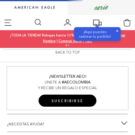
×
¡Aquí puedes
¡TODA LA TIENDA! Rebajas hasta 50% OFF |
Comprar Mujer
|
Comprar
rastrear tu pedido!
Hombre
|
Comprar Aerie
|
T&C
BACK TO TOP
¡NEWSLETTER AEO!
ÚNETE A
#AECOLOMBIA
Y RECIBE UN REGALO ESPECIAL
SUSCRIBIRSE
¿NECESITAS AYUDA?