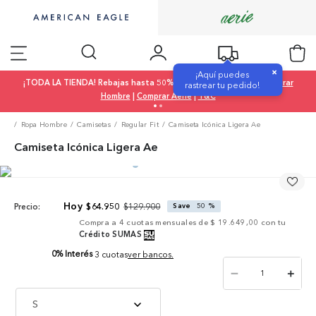
×
¡Aquí puedes
¡TODA LA TIENDA! Rebajas hasta 50% OFF |
Comprar Mujer
|
Comprar
rastrear tu pedido!
Hombre
|
Comprar Aerie
|
T&C
Ropa Hombre
Camisetas
Regular Fit
Camiseta Icónica Ligera Ae
Camiseta Icónica Ligera Ae
$
129
.
900
$
64
.
950
Save
50 %
Precio:
Compra a
4
cuotas mensuales de
$ 19.649,00
con tu
Crédito SUMAS
0% Interés
3 cuotas
ver bancos.
－
＋
S