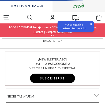
×
¡Aquí puedes
¡TODA LA TIENDA! Rebajas hasta 50% OFF |
Comprar Mujer
|
Comprar
rastrear tu pedido!
Hombre
|
Comprar Aerie
|
T&C
BACK TO TOP
¡NEWSLETTER AEO!
ÚNETE A
#AECOLOMBIA
Y RECIBE UN REGALO ESPECIAL
SUSCRIBIRSE
¿NECESITAS AYUDA?