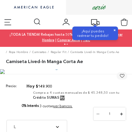
×
¡Aquí puedes
¡TODA LA TIENDA! Rebajas hasta 50% OFF |
Comprar Mujer
|
Comprar
rastrear tu pedido!
Hombre
|
Comprar Aerie
|
T&C
Ropa Hombre
Camisetas
Regular Fit
Camiseta Lived-In Manga Corta Ae
Camiseta Lived-In Manga Corta Ae
$
149
.
900
Precio:
Compra a
4
cuotas mensuales de
$ 45.348,50
con tu
Crédito SUMAS
0% Interés
3 cuotas
ver bancos.
－
＋
L