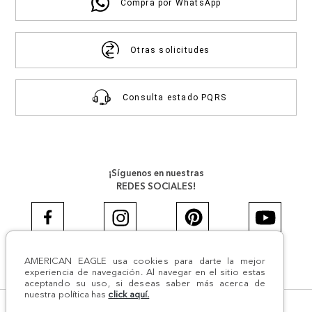
Compra por WhatsApp
Otras solicitudes
Consulta estado PQRS
¡Síguenos en nuestras
REDES SOCIALES!
AMERICAN EAGLE usa cookies para darte la mejor
#AEJEANS #AerieREALCOL
experiencia de navegación. Al navegar en el sitio estas
aceptando su uso, si deseas saber más acerca de
nuestra política has
click aquí.
© Todos los derechos reservados AE 2024 | Comodín S.A.S |