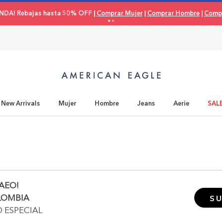
NDA! Rebajas hasta 50% OFF |
Comprar Mujer
|
Comprar Hombre
|
Compr
New Arrivals
Mujer
Hombre
Jeans
Aerie
SAL
AEO!
LOMBIA
SU
O ESPECIAL