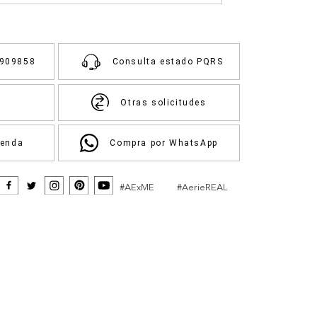
3909858
Consulta estado PQRS
Otras solicitudes
ienda
Compra por WhatsApp
#AExME
#AerieREAL