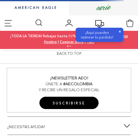
×
¡Aquí puedes
¡TODA LA TIENDA! Rebajas hasta 50% OFF |
Comprar Mujer
|
Comprar
rastrear tu pedido!
Hombre
|
Comprar Aerie
|
T&C
BACK TO TOP
¡NEWSLETTER AEO!
ÚNETE A
#AECOLOMBIA
Y RECIBE UN REGALO ESPECIAL
SUSCRIBIRSE
¿NECESITAS AYUDA?