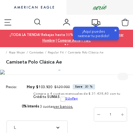
×
¡Aquí puedes
¡TODA LA TIENDA! Rebajas hasta 50% OFF |
Comprar Mujer
|
Comprar
rastrear tu pedido!
Hombre
|
Comprar Aerie
|
T&C
Ropa Mujer
Camisetas
Regular Fit
Camiseta Polo Clásica Ae
Camiseta Polo Clásica Ae
$
129
.
900
$
103
.
920
Save
20 %
Precio:
Compra a
4
cuotas mensuales de
$ 31.438,40
con tu
Crédito SUMAS
0% Interés
3 cuotas
ver bancos.
－
＋
L