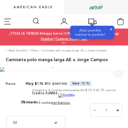
×
¡Aquí puedes
¡TODA LA TIENDA! Rebajas hasta 50% OFF |
Comprar Mujer
|
Comprar
rastrear tu pedido!
Hombre
|
Comprar Aerie
|
T&C
Ropa Hombre
Polos
Camiseta polo manga larga AE x Jorge Campos
Camiseta polo manga larga AE x Jorge Campos
$
349
.
900
$
174
.
950
Save
50 %
Precio:
Compra a
4
cuotas mensuales de
$ 52.926,75
con tu
Crédito SUMAS
0% Interés
3 cuotas
ver bancos.
－
＋
M