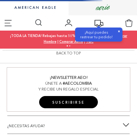
×
¡Aquí puedes
¡TODA LA TIENDA! Rebajas hasta 50% OFF |
Comprar Mujer
|
Comprar
rastrear tu pedido!
Hombre
|
Comprar Aerie
|
T&C
BACK TO TOP
¡NEWSLETTER AEO!
ÚNETE A
#AECOLOMBIA
Y RECIBE UN REGALO ESPECIAL
SUSCRIBIRSE
¿NECESITAS AYUDA?