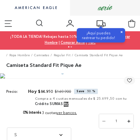
×
¡Aquí puedes
¡TODA LA TIENDA! Rebajas hasta 50% OFF |
Comprar Mujer
|
Comprar
rastrear tu pedido!
Hombre
|
Comprar Aerie
|
T&C
Ropa Hombre
Camisetas
Regular Fit
Camiseta Standard Fit Pique Ae
Camiseta Standard Fit Pique Ae
$
169
.
900
$
84
.
950
Save
50 %
Precio:
Compra a
4
cuotas mensuales de
$ 25.699,50
con tu
Crédito SUMAS
0% Interés
3 cuotas
ver bancos.
－
＋
S