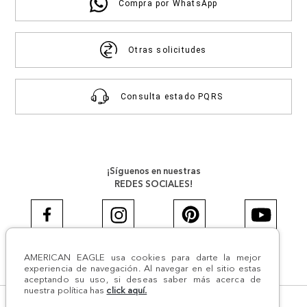
Compra por WhatsApp
Otras solicitudes
Consulta estado PQRS
¡Síguenos en nuestras
REDES SOCIALES!
AMERICAN EAGLE usa cookies para darte la mejor
#AEJEANS #AerieREALCOL
experiencia de navegación. Al navegar en el sitio estas
aceptando su uso, si deseas saber más acerca de
nuestra política has
click aquí.
© Todos los derechos reservados AE 2024 | Comodín S.A.S |