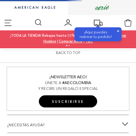
×
¡Aquí puedes
¡TODA LA TIENDA! Rebajas hasta 50% OFF |
Comprar Mujer
|
Comprar
rastrear tu pedido!
Hombre
|
Comprar Aerie
|
T&C
BACK TO TOP
¡NEWSLETTER AEO!
ÚNETE A
#AECOLOMBIA
Y RECIBE UN REGALO ESPECIAL
SUSCRIBIRSE
¿NECESITAS AYUDA?