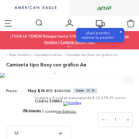
×
¡Aquí puedes
¡TODA LA TIENDA! Rebajas hasta 50% OFF |
Comprar Mujer
|
Comprar
rastrear tu pedido!
Hombre
|
Comprar Aerie
|
T&C
Ropa Hombre
Camisetas Graficas
Camiseta tipo Boxy con gráfico Ae
Camiseta tipo Boxy con gráfico Ae
$
149
.
900
$
74
.
950
Save
50 %
Precio:
Compra a
4
cuotas mensuales de
$ 22.674,25
con tu
Crédito SUMAS
0% Interés
3 cuotas
ver bancos.
－
＋
M