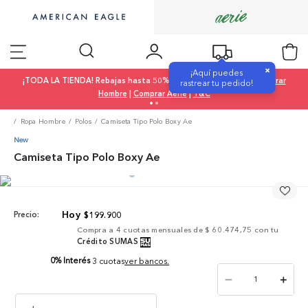
×
¡Aquí puedes
¡TODA LA TIENDA! Rebajas hasta 50% OFF |
Comprar Mujer
|
Comprar
rastrear tu pedido!
Hombre
|
Comprar Aerie
|
T&C
Ropa Hombre
Polos
Camiseta Tipo Polo Boxy Ae
New
Camiseta Tipo Polo Boxy Ae
$
199
.
900
Precio:
Compra a
4
cuotas mensuales de
$ 60.474,75
con tu
Crédito SUMAS
0% Interés
3 cuotas
ver bancos.
－
＋