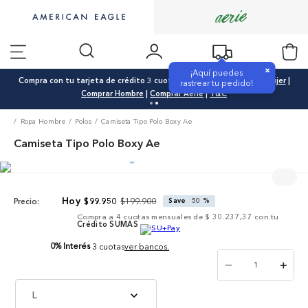
×
¡Aquí puedes
Compra con tu tarjeta de crédito 3 cuotas 0% interés |
Comprar Mujer
|
rastrear tu pedido!
Comprar Hombre
|
Comprar Aerie
|
T&C
Ropa Hombre
Polos
Camiseta Tipo Polo Boxy Ae
Camiseta Tipo Polo Boxy Ae
$
199
.
900
$
99
.
950
Save
50 %
Precio:
Compra a
4
cuotas mensuales de
$ 30.237,37
con tu
Crédito SUMAS
0% Interés
3 cuotas
ver bancos.
－
＋
L