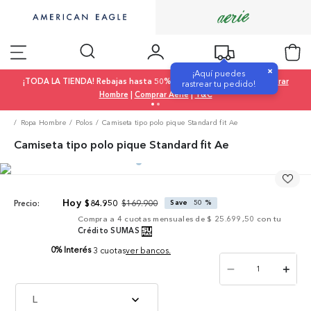
×
¡Aquí puedes
¡TODA LA TIENDA! Rebajas hasta 50% OFF |
Comprar Mujer
|
Comprar
rastrear tu pedido!
Hombre
|
Comprar Aerie
|
T&C
Ropa Hombre
Polos
Camiseta tipo polo pique Standard fit Ae
Camiseta tipo polo pique Standard fit Ae
$
169
.
900
$
84
.
950
Save
50 %
Precio:
Compra a
4
cuotas mensuales de
$ 25.699,50
con tu
Crédito SUMAS
0% Interés
3 cuotas
ver bancos.
－
＋
L