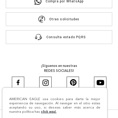
Compra por WhatsApp
Otras solicitudes
Consulta estado PQRS
¡Síguenos en nuestras
REDES SOCIALES!
AMERICAN EAGLE usa cookies para darte la mejor
#AEJEANS #AerieREALCOL
experiencia de navegación. Al navegar en el sitio estas
aceptando su uso, si deseas saber más acerca de
nuestra política has
click aquí.
© Todos los derechos reservados AE 2024 | Comodín S.A.S |