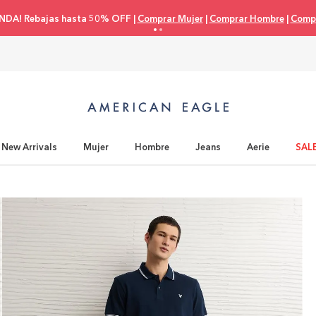
NDA! Rebajas hasta 50% OFF |
Comprar Mujer
|
Comprar Hombre
|
Compr
New Arrivals
Mujer
Hombre
Jeans
Aerie
SAL