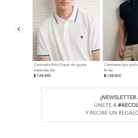
Camiseta Polo Piqué de ajuste
Camiseta tipo polo
estándar Ae
fit Ae
$ 169.900
$ 169.900
¡NEWSLETTER 
ÚNETE A
#AECO
Y RECIBE UN REGAL