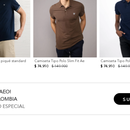
 piqué standard
Camiseta Tipo Polo Slim Fit Ae
Camiseta Tipo Pol
$ 74.950
$ 149.900
$ 74.950
$ 149.
AEO!
LOMBIA
SU
O ESPECIAL