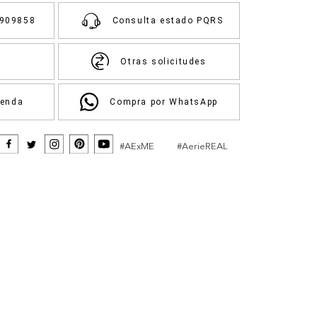
3909858
Consulta estado PQRS
Otras solicitudes
ienda
Compra por WhatsApp
#AExME
#AerieREAL