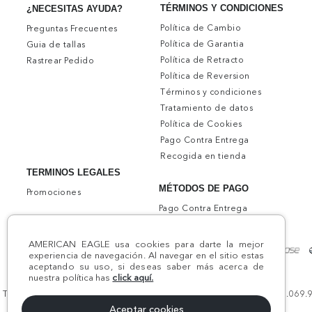
TÉRMINOS Y CONDICIONES
¿NECESITAS AYUDA?
Política de Cambio
Preguntas Frecuentes
Política de Garantia
Guia de tallas
Política de Retracto
Rastrear Pedido
Política de Reversion
Términos y condiciones
Tratamiento de datos
Política de Cookies
Pago Contra Entrega
Recogida en tienda
TERMINOS LEGALES
MÉTODOS DE PAGO
Promociones
Pago Contra Entrega
AMERICAN EAGLE usa cookies para darte la mejor
experiencia de navegación. Al navegar en el sitio estas
aceptando su uso, si deseas saber más acerca de
nuestra política has
click aquí.
Todos los derechos reservados AE 2024 | Comodín S.A.S | NIT:800.069.933
Aceptar cookies