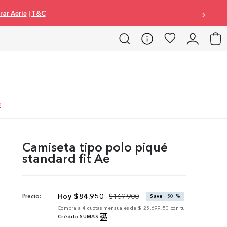
ar Aerie
|
T&C
E
Camiseta tipo polo piqué
standard fit Ae
$
84
.
950
$
169
.
900
Precio:
Save
50 %
Compra a
4
cuotas mensuales de
$ 25.699,50
con tu
Crédito SUMAS