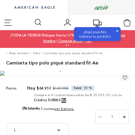
×
¡Aquí puedes
¡TODA LA TIENDA! Rebajas hasta 50% OFF |
Comprar Mujer
|
Comprar
rastrear tu pedido!
Hombre
|
Comprar Aerie
|
T&C
Ropa Hombre
Polos
Camiseta tipo polo piqué standard fit Ae
Camiseta tipo polo piqué standard fit Ae
$
169
.
900
$
84
.
950
Save
50 %
Precio:
Compra a
4
cuotas mensuales de
$ 25.699,50
con tu
Crédito SUMAS
0% Interés
3 cuotas
ver bancos.
－
＋
L