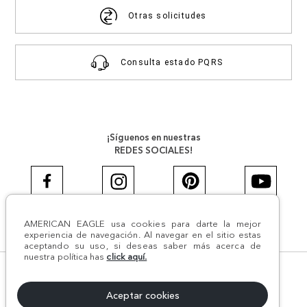
Otras solicitudes
Consulta estado PQRS
¡Síguenos en nuestras
REDES SOCIALES!
AMERICAN EAGLE usa cookies para darte la mejor
#AEJEANS #AerieREALCOL
experiencia de navegación. Al navegar en el sitio estas
aceptando su uso, si deseas saber más acerca de
nuestra política has
click aquí.
© Todos los derechos reservados AE 2024 | Comodín S.A.S |
NIT:800.069.933-6 | CII 14 #52A - 370 | Medellín, Colombia
Aceptar cookies