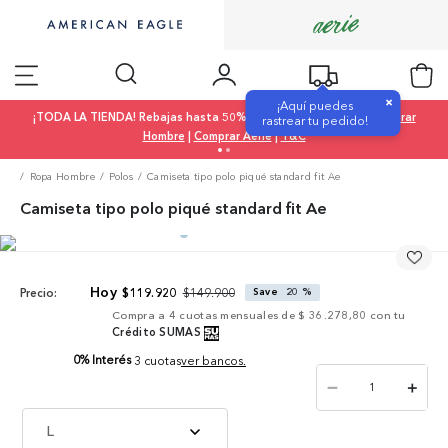
×
¡Aquí puedes
¡TODA LA TIENDA! Rebajas hasta 50% OFF |
Comprar Mujer
|
Comprar
rastrear tu pedido!
Hombre
|
Comprar Aerie
|
T&C
Ropa Hombre
Polos
Camiseta tipo polo piqué standard fit Ae
Camiseta tipo polo piqué standard fit Ae
$
149
.
900
$
119
.
920
Save
20 %
Precio:
Compra a
4
cuotas mensuales de
$ 36.278,80
con tu
Crédito SUMAS
0% Interés
3 cuotas
ver bancos.
－
＋
L