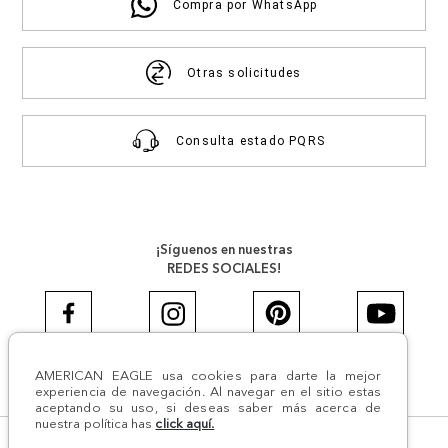
Compra por WhatsApp
Otras solicitudes
Consulta estado PQRS
¡Síguenos en nuestras
REDES SOCIALES!
AMERICAN EAGLE usa cookies para darte la mejor
#AEJEANS #AerieREALCOL
experiencia de navegación. Al navegar en el sitio estas
aceptando su uso, si deseas saber más acerca de
nuestra política has
click aquí.
© Todos los derechos reservados AE 2024 | Comodín S.A.S |