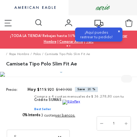
×
¡Aquí puedes
¡TODA LA TIENDA! Rebajas hasta 50% OFF |
Comprar Mujer
|
Comprar
rastrear tu pedido!
Hombre
|
Comprar Aerie
|
T&C
Ropa Hombre
Polos
Camiseta Tipo Polo Slim Fit Ae
Camiseta Tipo Polo Slim Fit Ae
$
149
.
900
$
119
.
920
Save
20 %
Precio:
Compra a
4
cuotas mensuales de
$ 36.278,80
con tu
Crédito SUMAS
Best Seller
0% Interés
3 cuotas
ver bancos.
－
＋
S