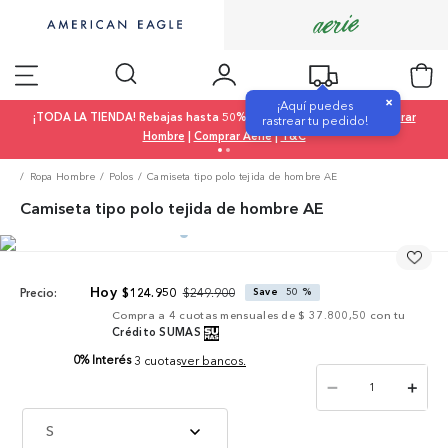
×
¡Aquí puedes
¡TODA LA TIENDA! Rebajas hasta 50% OFF |
Comprar Mujer
|
Comprar
rastrear tu pedido!
Hombre
|
Comprar Aerie
|
T&C
Ropa Hombre
Polos
Camiseta tipo polo tejida de hombre AE
Camiseta tipo polo tejida de hombre AE
$
249
.
900
$
124
.
950
Save
50 %
Precio:
Compra a
4
cuotas mensuales de
$ 37.800,50
con tu
Crédito SUMAS
0% Interés
3 cuotas
ver bancos.
－
＋
S