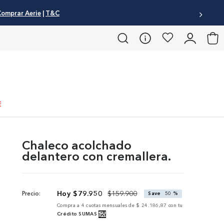
omprar Aerie
|
T&C
E
Chaleco acolchado
delantero con cremallera.
$
79
.
950
$
159
.
900
Precio:
Save
50 %
Compra a
4
cuotas mensuales de
$ 24.186,87
con tu
Crédito SUMAS