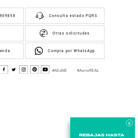
3909858
Consulta estado PQRS
Otras solicitudes
ienda
Compra por WhatsApp
#AExME
#AerieREAL
x