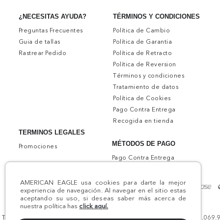
TÉRMINOS Y CONDICIONES
¿NECESITAS AYUDA?
Política de Cambio
Preguntas Frecuentes
Política de Garantia
Guia de tallas
Política de Retracto
Rastrear Pedido
Política de Reversion
Términos y condiciones
Tratamiento de datos
Política de Cookies
Pago Contra Entrega
Recogida en tienda
TERMINOS LEGALES
MÉTODOS DE PAGO
Promociones
Pago Contra Entrega
AMERICAN EAGLE usa cookies para darte la mejor
experiencia de navegación. Al navegar en el sitio estas
aceptando su uso, si deseas saber más acerca de
nuestra política has
click aquí.
Todos los derechos reservados AE 2024 | Comodín S.A.S | NIT:800.069.933