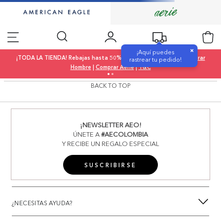
×
¡Aquí puedes
¡TODA LA TIENDA! Rebajas hasta 50% OFF |
Comprar Mujer
|
Comprar
rastrear tu pedido!
Hombre
|
Comprar Aerie
|
T&C
BACK TO TOP
¡NEWSLETTER AEO!
ÚNETE A
#AECOLOMBIA
Y RECIBE UN REGALO ESPECIAL
SUSCRIBIRSE
¿NECESITAS AYUDA?