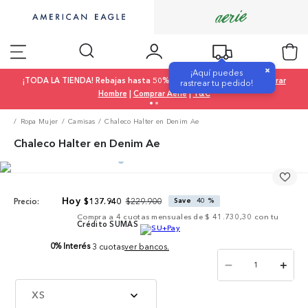
×
¡Aquí puedes
¡TODA LA TIENDA! Rebajas hasta 50% OFF |
Comprar Mujer
|
Comprar
rastrear tu pedido!
Hombre
|
Comprar Aerie
|
T&C
Ropa Mujer
Camisas
Chaleco Halter en Denim Ae
Chaleco Halter en Denim Ae
$
229
.
900
$
137
.
940
Save
40 %
Precio:
Compra a
4
cuotas mensuales de
$ 41.730,30
con tu
Crédito SUMAS
0% Interés
3 cuotas
ver bancos.
－
＋
XS