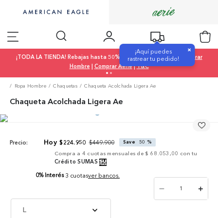
×
¡Aquí puedes
¡TODA LA TIENDA! Rebajas hasta 50% OFF |
Comprar Mujer
|
Comprar
rastrear tu pedido!
Hombre
|
Comprar Aerie
|
T&C
Ropa Hombre
Chaquetas
Chaqueta Acolchada Ligera Ae
Chaqueta Acolchada Ligera Ae
$
449
.
900
$
224
.
950
Save
50 %
Precio:
Compra a
4
cuotas mensuales de
$ 68.053,00
con tu
Crédito SUMAS
0% Interés
3 cuotas
ver bancos.
－
＋
L