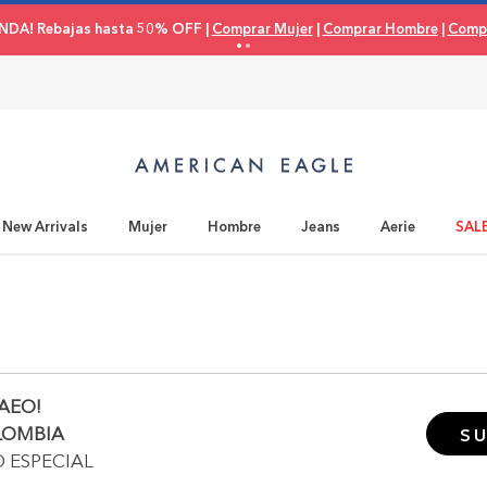
NDA! Rebajas hasta 50% OFF |
Comprar Mujer
|
Comprar Hombre
|
Compr
New Arrivals
Mujer
Hombre
Jeans
Aerie
SAL
AEO!
LOMBIA
SU
O ESPECIAL