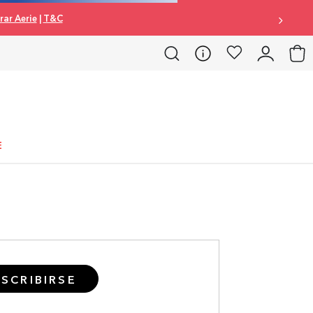
ar Aerie
|
T&C
E
SCRIBIRSE