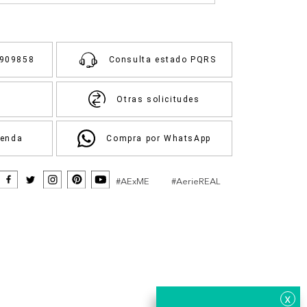
3909858
Consulta estado PQRS
Otras solicitudes
ienda
Compra por WhatsApp
#AExME
#AerieREAL
x