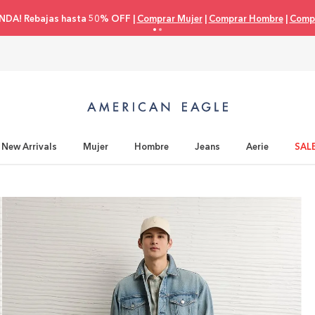
eta de crédito 3 cuotas 0% interés |
Comprar Mujer
|
Comprar Hombre
|
C
New Arrivals
Mujer
Hombre
Jeans
Aerie
SAL