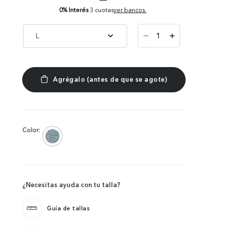
0% Interés
3 cuotas
ver bancos.
－
L
＋
Color:
¿Necesitas ayuda con tu talla?
Guía de tallas