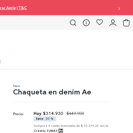
omprar Aerie
|
T&C
E
New
Chaqueta en denim Ae
$
314
.
930
$
449
.
900
Precio:
Save
30 %
Compra a
4
cuotas mensuales de
$ 95.274,20
con tu
Crédito SUMAS