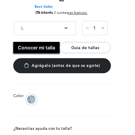
Best Seller
0% Interés
3 cuotas
ver bancos.
－
L
＋
Conocer mi talla
Guía de tallas
Color:
¿Necesitas ayuda con tu talla?