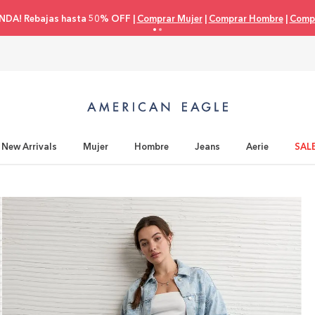
eta de crédito 3 cuotas 0% interés |
Comprar Mujer
|
Comprar Hombre
|
C
New Arrivals
Mujer
Hombre
Jeans
Aerie
SAL