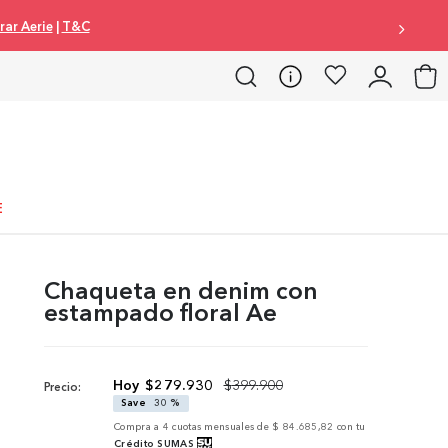
omprar Aerie
|
T&C
E
Chaqueta en denim con
estampado floral Ae
$
279
.
930
$
399
.
900
Precio:
Save
30 %
Compra a
4
cuotas mensuales de
$ 84.685,82
con tu
Crédito SUMAS