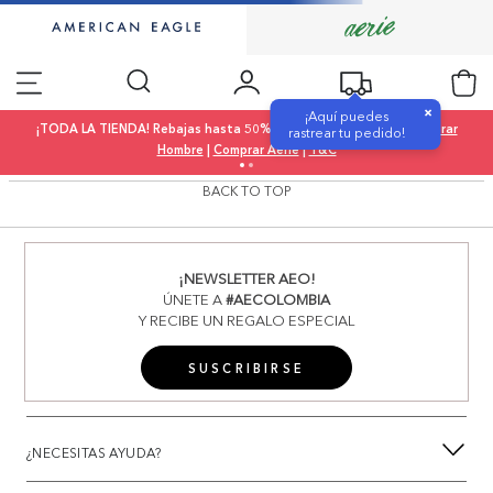
×
¡Aquí puedes
¡TODA LA TIENDA! Rebajas hasta 50% OFF |
Comprar Mujer
|
Comprar
rastrear tu pedido!
Hombre
|
Comprar Aerie
|
T&C
BACK TO TOP
¡NEWSLETTER AEO!
ÚNETE A
#AECOLOMBIA
Y RECIBE UN REGALO ESPECIAL
SUSCRIBIRSE
¿NECESITAS AYUDA?