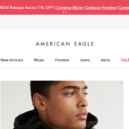
Compra con tu tarjeta de crédito 3 cuotas 0% interés |
C
New Arrivals
Mujer
Hombre
Jeans
Aerie
SAL