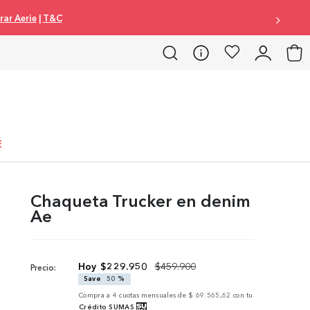
omprar Mujer
|
Comprar Hombre
|
Comprar Aerie
|
T&C
E
Chaqueta Trucker en denim
Ae
$
229
.
950
$
459
.
900
Precio:
Save
50 %
Compra a
4
cuotas mensuales de
$ 69.565,62
con tu
Crédito SUMAS