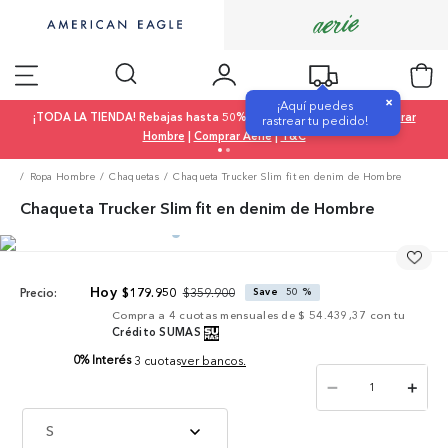
×
¡Aquí puedes
¡TODA LA TIENDA! Rebajas hasta 50% OFF |
Comprar Mujer
|
Comprar
rastrear tu pedido!
Hombre
|
Comprar Aerie
|
T&C
Ropa Hombre
Chaquetas
Chaqueta Trucker Slim fit en denim de Hombre
Chaqueta Trucker Slim fit en denim de Hombre
$
359
.
900
$
179
.
950
Save
50 %
Precio:
Compra a
4
cuotas mensuales de
$ 54.439,37
con tu
Crédito SUMAS
0% Interés
3 cuotas
ver bancos.
－
＋
S