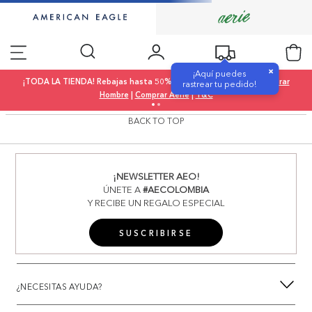
×
¡Aquí puedes
¡TODA LA TIENDA! Rebajas hasta 50% OFF |
Comprar Mujer
|
Comprar
rastrear tu pedido!
Hombre
|
Comprar Aerie
|
T&C
BACK TO TOP
¡NEWSLETTER AEO!
ÚNETE A
#AECOLOMBIA
Y RECIBE UN REGALO ESPECIAL
SUSCRIBIRSE
¿NECESITAS AYUDA?