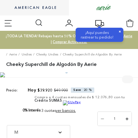
×
¡Aquí puedes
¡TODA LA TIENDA! Rebajas hasta 50% OFF |
Comprar SALE
|
Comprar Aerie
rastrear tu pedido!
|
Comprar Activewear
Aerie
Undies
Cheeky Undies
Cheeky Superchill de Algodón By Aerie
Cheeky Superchill de Algodón By Aerie
$
49
.
900
$
39
.
920
Save
20 %
Precio:
Compra a
4
cuotas mensuales de
$ 12.076,80
con tu
Crédito SUMAS
0% Interés
3 cuotas
ver bancos.
－
＋
M