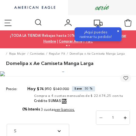
×
¡Aquí puedes
¡TODA LA TIENDA! Rebajas hasta 50% OFF |
Comprar Mujer
|
Comprar
rastrear tu pedido!
Hombre
|
Comprar Aerie
|
T&C
Ropa Mujer
Camisetas
Regular Fit
Domelipa x Ae Camiseta Manga Larga
Domelipa x Ae Camiseta Manga Larga
$
149
.
900
$
74
.
950
Save
50 %
Precio:
Compra a
4
cuotas mensuales de
$ 22.674,25
con tu
Crédito SUMAS
0% Interés
3 cuotas
ver bancos.
－
＋
S