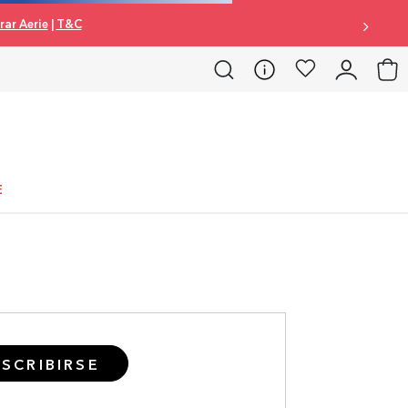
ar Aerie
|
T&C
E
SCRIBIRSE