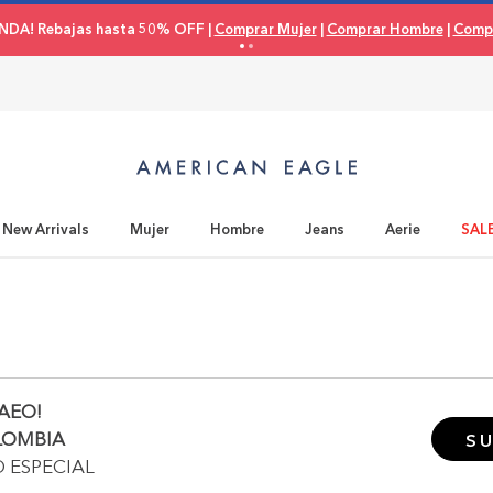
NDA! Rebajas hasta 50% OFF |
Comprar Mujer
|
Comprar Hombre
|
Compr
New Arrivals
Mujer
Hombre
Jeans
Aerie
SAL
AEO!
LOMBIA
SU
O ESPECIAL