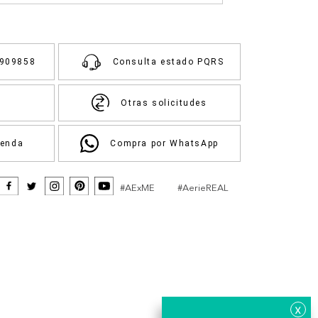
3909858
Consulta estado PQRS
Otras solicitudes
ienda
Compra por WhatsApp
#AExME
#AerieREAL
x