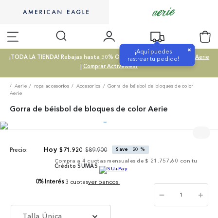
×
¡Aquí puedes
¡TODA LA TIENDA! Rebajas hasta 50% OFF |
Comprar SALE
|
Comprar Aerie
rastrear tu pedido!
|
Comprar Activewear
Aerie
ropa accesorios
Accesorios
Gorra de béisbol de bloques de color
Aerie
Gorra de béisbol de bloques de color Aerie
$
89
.
900
$
71
.
920
Save
20 %
Precio:
Compra a
4
cuotas mensuales de
$ 21.757,60
con tu
Crédito SUMAS
0% Interés
3 cuotas
ver bancos.
－
＋
Talla Única