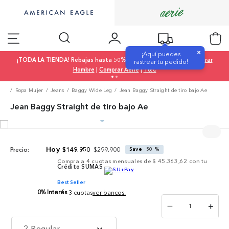
×
¡Aquí puedes
¡TODA LA TIENDA! Rebajas hasta 50% OFF |
Comprar Mujer
|
Comprar
rastrear tu pedido!
Hombre
|
Comprar Aerie
|
T&C
Ropa Mujer
Jeans
Baggy Wide Leg
Jean Baggy Straight de tiro bajo Ae
Jean Baggy Straight de tiro bajo Ae
$
299
.
900
$
149
.
950
Save
50 %
Precio:
Compra a
4
cuotas mensuales de
$ 45.363,62
con tu
Crédito SUMAS
Best Seller
0% Interés
3 cuotas
ver bancos.
－
＋
2 Regular