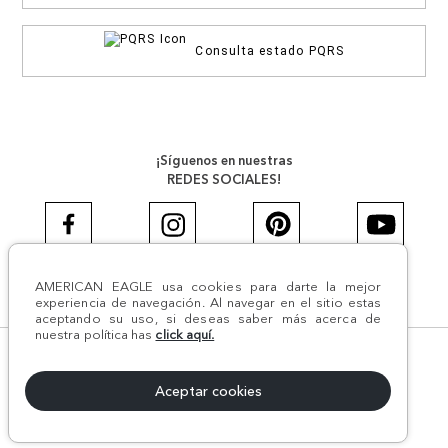
Consulta estado PQRS
¡Síguenos en nuestras
REDES SOCIALES!
AMERICAN EAGLE usa cookies para darte la mejor
#AEJEANS #AerieREALCOL
experiencia de navegación. Al navegar en el sitio estas
aceptando su uso, si deseas saber más acerca de
nuestra política has
click aquí.
© Todos los derechos reservados AE 2024 | Comodín S.A.S |
NIT:800.069.933-6 | CII 14 #52A - 370 | Medellín, Colombia
Aceptar cookies