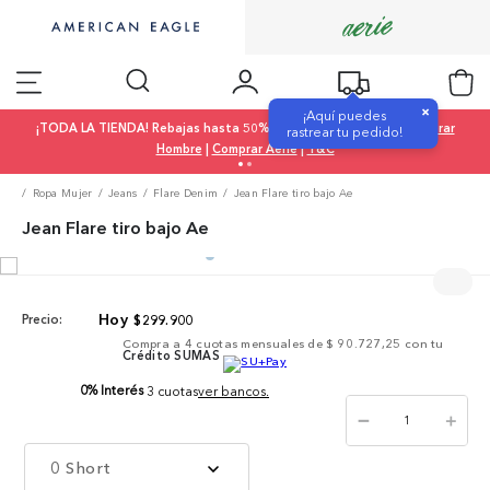
×
¡Aquí puedes
¡TODA LA TIENDA! Rebajas hasta 50% OFF |
Comprar Mujer
|
Comprar
rastrear tu pedido!
Hombre
|
Comprar Aerie
|
T&C
Ropa Mujer
Jeans
Flare Denim
Jean Flare tiro bajo Ae
Jean Flare tiro bajo Ae
$
299
.
900
Precio:
Compra a
4
cuotas mensuales de
$ 90.727,25
con tu
Crédito SUMAS
0% Interés
3 cuotas
ver bancos.
－
＋
0 Short