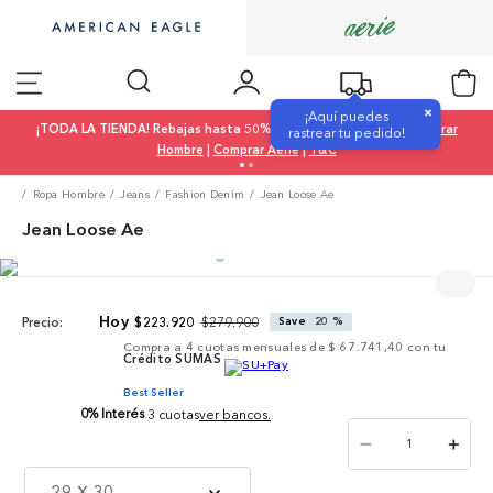
×
¡Aquí puedes
¡TODA LA TIENDA! Rebajas hasta 50% OFF |
Comprar Mujer
|
Comprar
rastrear tu pedido!
Hombre
|
Comprar Aerie
|
T&C
Ropa Hombre
Jeans
Fashion Denim
Jean Loose Ae
Jean Loose Ae
$
279
.
900
$
223
.
920
Save
20 %
Precio:
Compra a
4
cuotas mensuales de
$ 67.741,40
con tu
Crédito SUMAS
Best Seller
0% Interés
3 cuotas
ver bancos.
－
＋
29 X 30