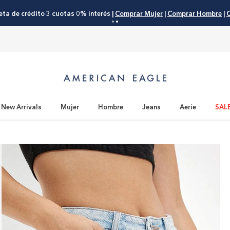
eta de crédito 3 cuotas 0% interés |
Comprar Mujer
|
Comprar Hombre
|
C
New Arrivals
Mujer
Hombre
Jeans
Aerie
SAL