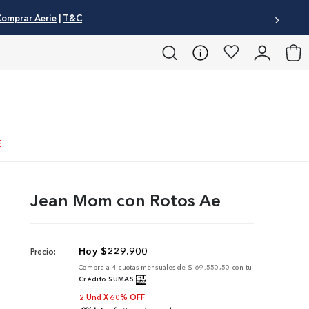
omprar Aerie
|
T&C
E
Jean Mom con Rotos Ae
$
229
.
900
Precio:
Compra a
4
cuotas mensuales de
$ 69.550,50
con tu
Crédito SUMAS
2 Und X 60% OFF