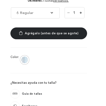
0% Interés
3 cuotas
ver bancos.
－
6 Regular
＋
Color:
¿Necesitas ayuda con tu talla?
Guía de tallas