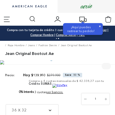
×
¡Aquí puedes
Compra con tu tarjeta de crédito 3 cuotas 0% interés |
Comprar Mujer
|
rastrear tu pedido!
Comprar Hombre
|
Comprar Aerie
|
T&C
Ropa Hombre
Jeans
Fashion Denim
Jean Original Bootcut Ae
Jean Original Bootcut Ae
$
279
.
900
$
139
.
950
Save
50 %
Precio:
Compra a
4
cuotas mensuales de
$ 42.338,37
con tu
Crédito SUMAS
0% Interés
3 cuotas
ver bancos.
－
＋
36 X 32