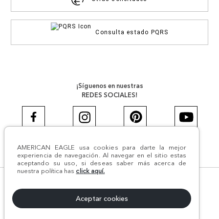
Consulta estado PQRS
¡Síguenos en nuestras
REDES SOCIALES!
AMERICAN EAGLE usa cookies para darte la mejor
#AEJEANS #AerieREALCOL
experiencia de navegación. Al navegar en el sitio estas
aceptando su uso, si deseas saber más acerca de
nuestra política has
click aquí.
© Todos los derechos reservados AE 2024 | Comodín S.A.S |
NIT:800.069.933-6 | CII 14 #52A - 370 | Medellín, Colombia
Aceptar cookies