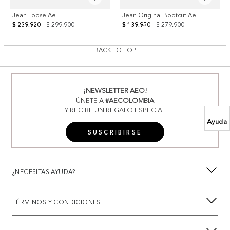
Jean Loose Ae
Jean Original Bootcut Ae
$ 239.920
$ 299.900
$ 139.950
$ 279.900
BACK TO TOP
¡NEWSLETTER AEO!
ÚNETE A
#AECOLOMBIA
Y RECIBE UN REGALO ESPECIAL
Ayuda
SUSCRIBIRSE
¿NECESITAS AYUDA?
TÉRMINOS Y CONDICIONES