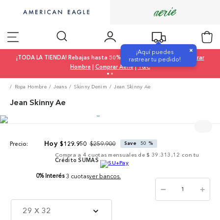
×
¡Aquí puedes
¡TODA LA TIENDA! Rebajas hasta 50% OFF |
Comprar Mujer
|
Comprar
rastrear tu pedido!
Hombre
|
Comprar Aerie
|
T&C
Ropa Hombre
Jeans
Skinny Denim
Jean Skinny Ae
Jean Skinny Ae
$
259
.
900
$
129
.
950
Save
50 %
Precio:
Compra a
4
cuotas mensuales de
$ 39.313,12
con tu
Crédito SUMAS
0% Interés
3 cuotas
ver bancos.
－
＋
29 X 32