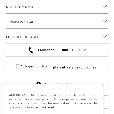
NUESTRA MARCA
TÉRMINOS LEGALES
METODOS DE PAGO
Llámanos: 01 8000 18 56 12
¡Garantias y devoluciones!
Encuentra tu tienda
AMERICAN EAGLE usa cookies para darte la mejor
experiencia de navegación. Al navegar en el sitio estas
Compra por WhatsApp
aceptando su uso, si deseas saber más acerca de
nuestra política has
click aquí.