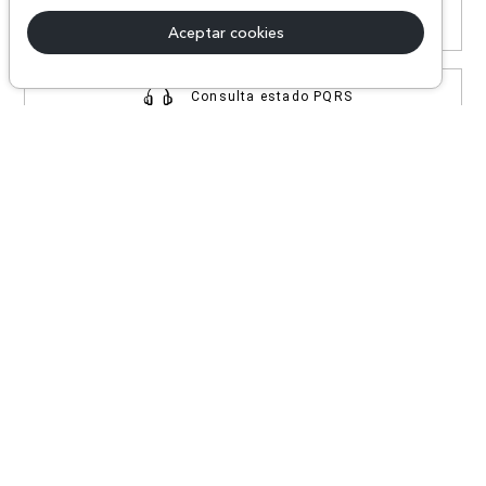
Otras solicitudes
Aceptar cookies
Consulta estado PQRS
¡Síguenos en nuestras
REDES SOCIALES!
#AEJEANS #AerieREALCOL
© Todos los derechos reservados AE 2024 | Comodín S.A.S |
NIT:800.069.933-6 | CII 14 #52A - 370 | Medellín, Colombia