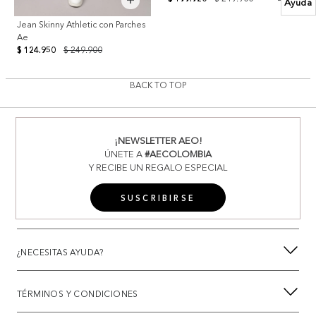
Ayuda
Jean Skinny Athletic con Parches
Ae
$ 124.950
$ 249.900
BACK TO TOP
¡NEWSLETTER AEO!
ÚNETE A
#AECOLOMBIA
Y RECIBE UN REGALO ESPECIAL
SUSCRIBIRSE
¿NECESITAS AYUDA?
TÉRMINOS Y CONDICIONES