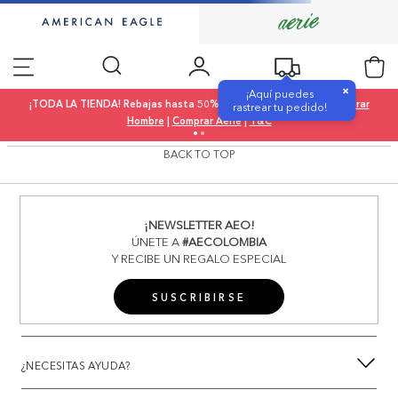
×
¡Aquí puedes
¡TODA LA TIENDA! Rebajas hasta 50% OFF |
Comprar Mujer
|
Comprar
rastrear tu pedido!
Hombre
|
Comprar Aerie
|
T&C
BACK TO TOP
¡NEWSLETTER AEO!
ÚNETE A
#AECOLOMBIA
Y RECIBE UN REGALO ESPECIAL
SUSCRIBIRSE
¿NECESITAS AYUDA?