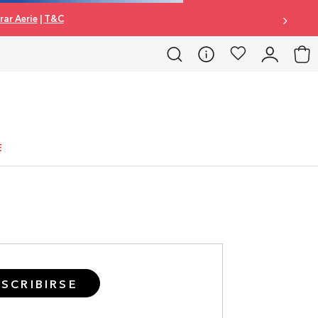
ar Aerie
|
T&C
E
SCRIBIRSE