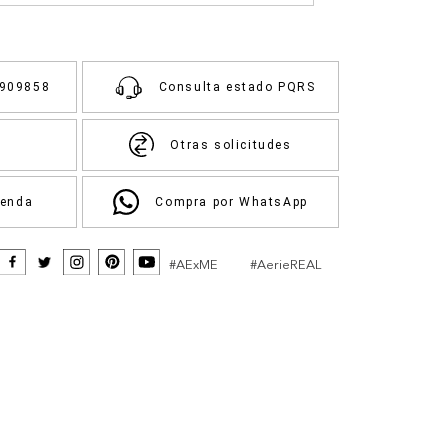
3909858
Consulta estado PQRS
Otras solicitudes
ienda
Compra por WhatsApp
#AExME
#AerieREAL