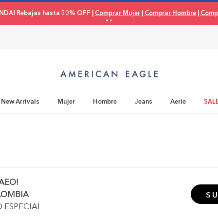
NDA! Rebajas hasta 50% OFF |
Comprar Mujer
|
Comprar Hombre
|
Compr
New Arrivals
Mujer
Hombre
Jeans
Aerie
SAL
AEO!
LOMBIA
SU
O ESPECIAL